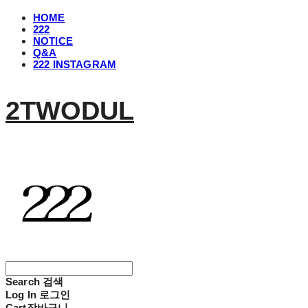
HOME
222
NOTICE
Q&A
222 INSTAGRAM
2TWODUL
Search
검색
Log In
로그인
Cart
장바구니