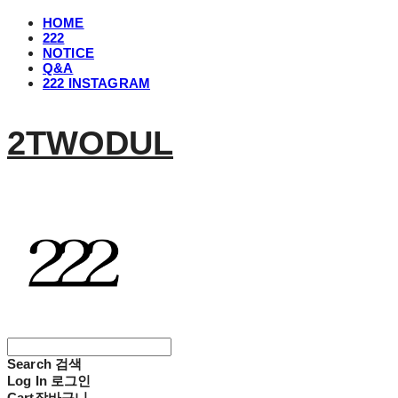
HOME
222
NOTICE
Q&A
222 INSTAGRAM
2TWODUL
Search
검색
Log In
로그인
Cart
장바구니