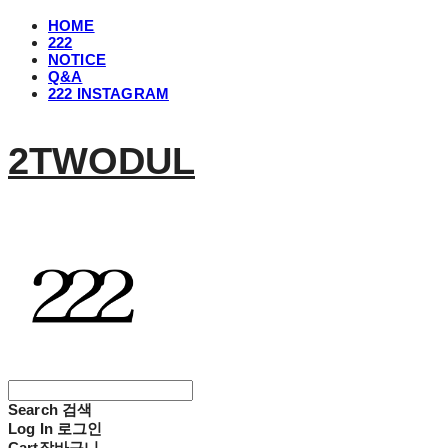
HOME
222
NOTICE
Q&A
222 INSTAGRAM
2TWODUL
Search
검색
Log In
로그인
Cart
장바구니